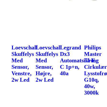
Loevschall
Loevschall
Legrand
Philips
Skuffelys
Skuffelys
Dx3
Master
Med
Med
Automatsikring
Tl-E
Sensor,
Sensor,
C 1p+n,
Cirkulær
Venstre,
Højre,
40a
Lysstofrø
2w Led
2w Led
G10q,
40w,
3000k