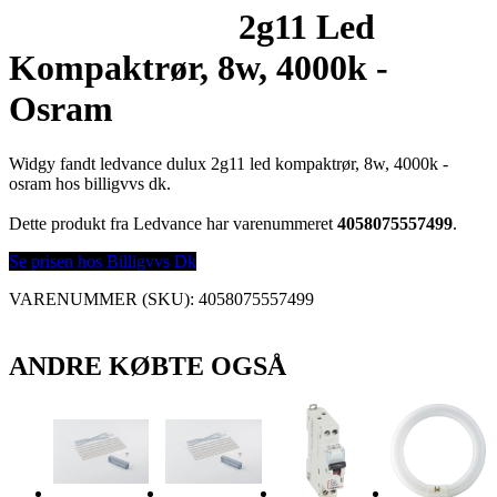
2g11 Led
Kompaktrør, 8w, 4000k -
Osram
Widgy fandt ledvance dulux 2g11 led kompaktrør, 8w, 4000k -
osram hos billigvvs dk.
Dette produkt fra Ledvance har varenummeret
4058075557499
.
Se prisen hos Billigvvs Dk
VARENUMMER (SKU):
4058075557499
ANDRE KØBTE OGSÅ