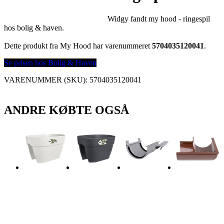
Widgy fandt my hood - ringespil
hos bolig & haven.
Dette produkt fra My Hood har varenummeret
5704035120041
.
Se prisen hos Bolig & Haven
VARENUMMER (SKU):
5704035120041
ANDRE KØBTE OGSÅ