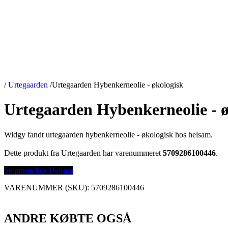
/
Urtegaarden
/
Urtegaarden Hybenkerneolie - økologisk
Urtegaarden Hybenkerneolie - ø
Widgy fandt urtegaarden hybenkerneolie - økologisk hos helsam.
Dette produkt fra Urtegaarden har varenummeret
5709286100446
.
Se prisen hos Helsam
VARENUMMER (SKU):
5709286100446
ANDRE KØBTE OGSÅ