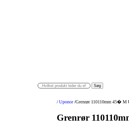
Søg
/
Uponor
/
Grenrør 110110mm 45� M U
Grenrør 110110m