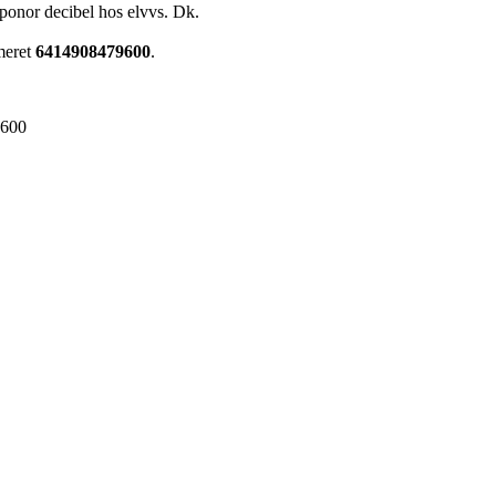
onor decibel hos elvvs. Dk.
meret
6414908479600
.
9600