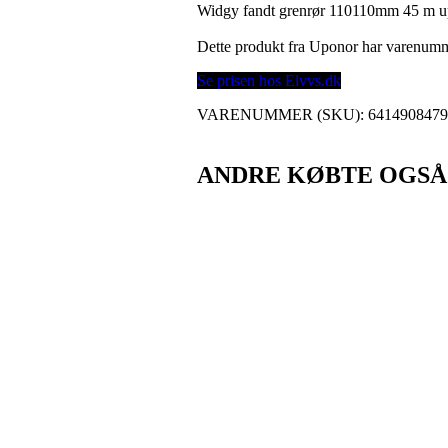
Widgy fandt grenrør 110110mm 45 m up
Dette produkt fra Uponor har varenum
Se prisen hos Elvvs.dk
VARENUMMER (SKU):
641490847
ANDRE KØBTE OGSÅ