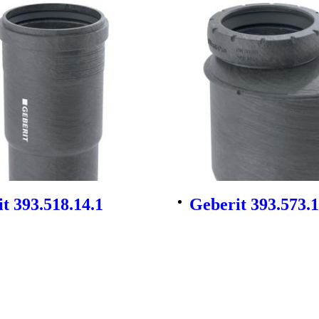
t 393.518.14.1
Geberit 393.573.1