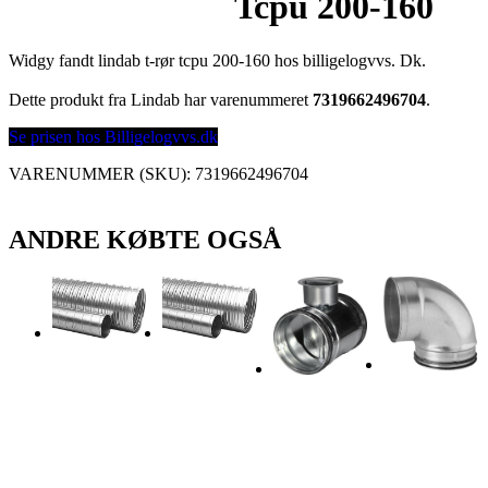
Tcpu 200-160
Widgy fandt lindab t-rør tcpu 200-160 hos billigelogvvs. Dk.
Dette produkt fra Lindab har varenummeret
7319662496704
.
Se prisen hos Billigelogvvs.dk
VARENUMMER (SKU):
7319662496704
ANDRE KØBTE OGSÅ