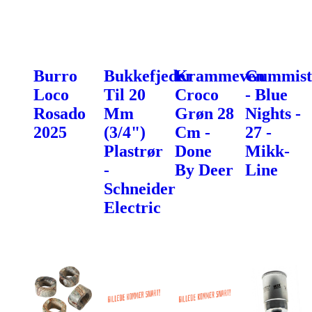
Burro
Bukkefjeder
Krammeven
Gummist
Loco
Til 20
Croco
- Blue
Rosado
Mm
Grøn 28
Nights -
2025
(3/4")
Cm -
27 -
Plastrør
Done
Mikk-
-
By Deer
Line
Schneider
Electric