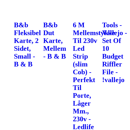
B&b
B&b
6 M
Tools -
Fleksibel
Dut
Mellemstykke
Vallejo -
Karte, 2
Karte,
Til 230v
Set Of
Sidet,
Mellem
Led
10
Small -
- B & B
Strip
Budget
B & B
(slim
Riffler
Cob) -
File -
Perfekt
!vallejo
Til
Porte,
Låger
Mm.,
230v -
Ledlife