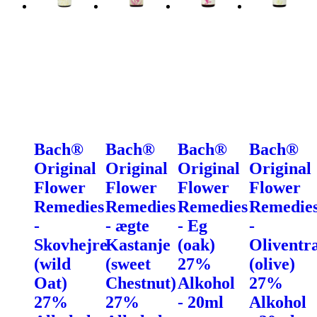
Bach®
Bach®
Bach®
Bach®
Original
Original
Original
Original
Flower
Flower
Flower
Flower
Remedies
Remedies
Remedies
Remedie
-
- ægte
- Eg
-
Skovhejre
Kastanje
(oak)
Oliventr
(wild
(sweet
27%
(olive)
Oat)
Chestnut)
Alkohol
27%
27%
27%
- 20ml
Alkohol