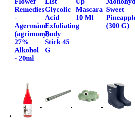
Flower
List
Up
Monohyd
Remedies
Glycolic
Mascara
Sweet
-
Acid
10 Ml
Pineappl
Agermåne
Exfoliating
(300 G)
(agrimony)
Body
27%
Stick 45
Alkohol
G
- 20ml