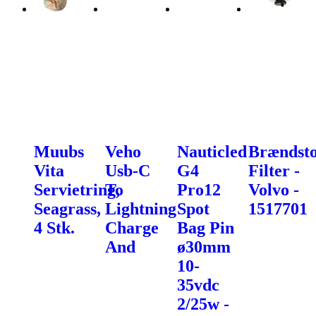
Muubs
Veho
Nauticled
Brændsto
Vita
Usb-C
G4
Filter -
Servietring,
To
Pro12
Volvo -
Seagrass,
Lightning
Spot
1517701
4 Stk.
Charge
Bag Pin
And
ø30mm
10-
35vdc
2/25w -