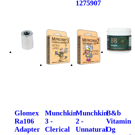
1275907
Glomex
Munchkin
Munchkin
B&b
Ra106
3 -
2 -
Vitamin
Adapter
Clerical
Unnatural
Og