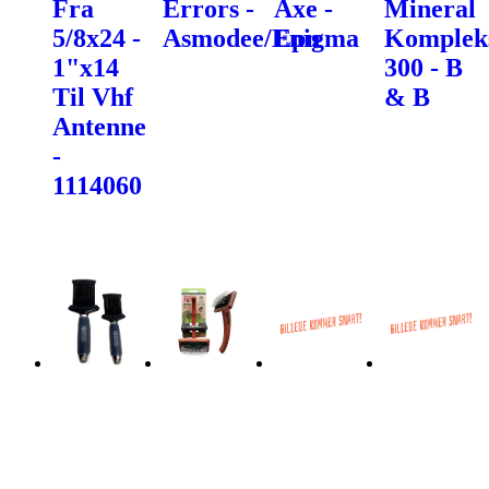
Fra
Errors -
Axe -
Mineral
5/8x24 -
Asmodee/Enigma
Epn
Komplek
1"x14
300 - B
Til Vhf
& B
Antenne
-
1114060