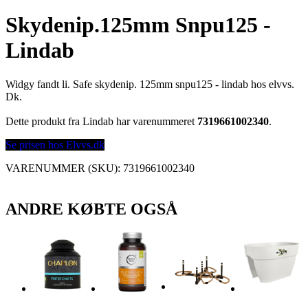
Skydenip.125mm Snpu125 -
Lindab
Widgy fandt li. Safe skydenip. 125mm snpu125 - lindab hos elvvs.
Dk.
Dette produkt fra Lindab har varenummeret
7319661002340
.
Se prisen hos Elvvs.dk
VARENUMMER (SKU):
7319661002340
ANDRE KØBTE OGSÅ