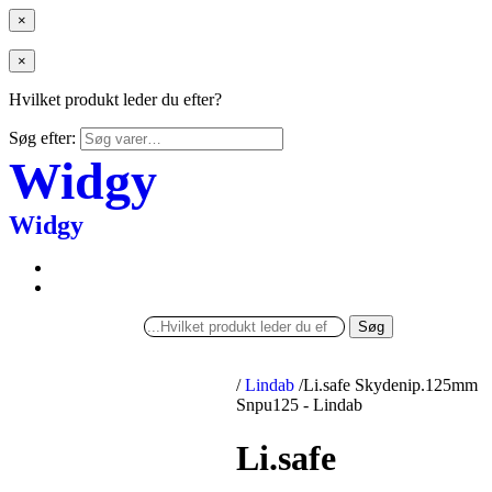
×
×
Hvilket produkt leder du efter?
Søg efter:
Widgy
Widgy
Søg
/
Lindab
/
Li.safe Skydenip.125mm
Snpu125 - Lindab
Li.safe